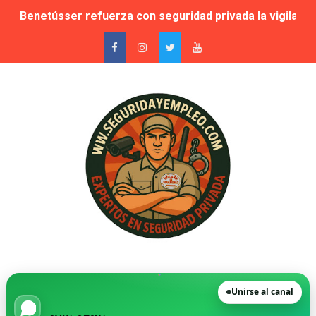
Benetússer refuerza con seguridad privada la vigilanci
Publicada la lista de aptos para la habilitación como In
Sale a licitación la seguridad privada de las piscinas 
Grupo Secoex se perfila como adjudicataria de la vigilan
Adjudicado por 87,9 millones el contrato de apoyo a la 
🚨 Falta de vigilantes en El Retiro: cuando la seguridad
Suspensión cautelar de la adjudicación de varios lotes
🛡️ Vecinos de VPP en Playa de San Juan denuncian acos
Novedad. Orden INT/25/2026 — Habilitación de Instructo
Unirse al canal
La Moraleja, condenada a readmitir a su director de Se