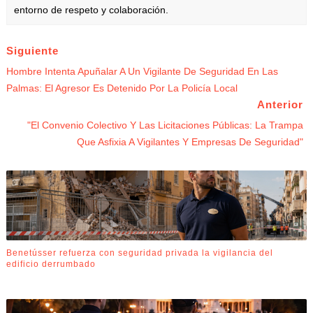
entorno de respeto y colaboración.
Siguiente
Hombre Intenta Apuñalar A Un Vigilante De Seguridad En Las
Palmas: El Agresor Es Detenido Por La Policía Local
Anterior
"El Convenio Colectivo Y Las Licitaciones Públicas: La Trampa
Que Asfixia A Vigilantes Y Empresas De Seguridad"
Benetússer refuerza con seguridad privada la vigilancia del
edificio derrumbado