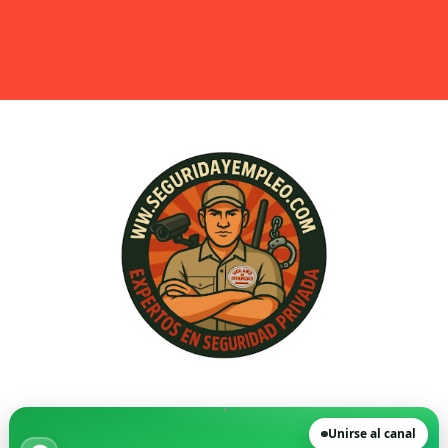
FGV destinará más de 30 millones de euros a los servic
🗞️ Opinión | La realidad tras una semana realizando en
🚨 Denunciado por intrusismo en seguridad privada dur
UCSP. Informe nº2014/068. Compatibilidad entre Inspect
Testimonios - Un vigilante logra que Inspección de Tra
El futuro de la seguridad - Por Fran Medina Cruz
Apertura del Sobre Técnico: La Licitación de Seguridad
Cambia el examen de armas (Licencia C) para los vigil
STS 4310/2025: no es posible la subcontratación de ser
Las patronales del sector de seguridad privada definen
Unirse al canal