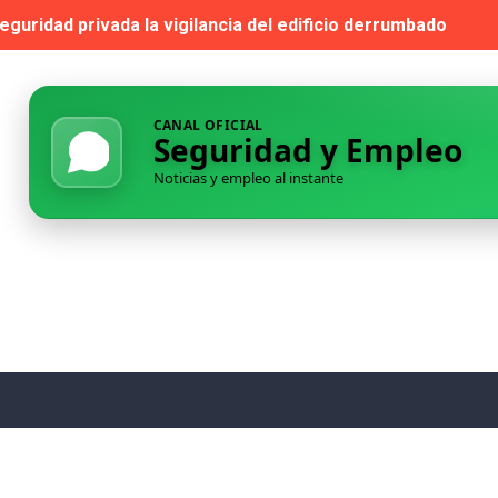
guridad privada la vigilancia del edificio derrumbado
 para la habilitación como Instructor de Tiro de Seguridad P
dad privada de las piscinas de verano de Cuenca
CANAL OFICIAL
Seguridad y Empleo
 adjudicataria de la vigilancia del edificio Borrull y el Ce
Noticias y empleo al instante
s el contrato de apoyo a la seguridad exterior en centros p
l Retiro: cuando la seguridad pública se queda bajo mínimos
adjudicación de varios lotes del contrato de seguridad en c
a de San Juan denuncian acoso y recurrirán a seguridad pri
 — Habilitación de Instructor de Tiro (Seguridad Privada)
eadmitir a su director de Seguridad tras un despido declara