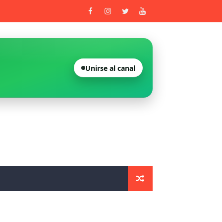
rivada 2026
Unirse al canal
ntro Urban de Castelló
enitenciarios
entros sanitarios de la Comunidad Valenciana
vada
do nulo