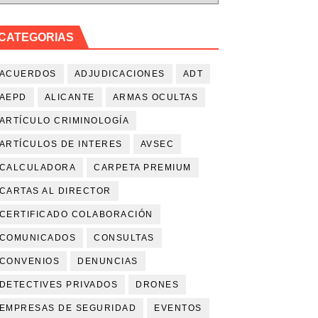
statal
CATEGORIAS
ntes de otra empresa en RENFE
ACUERDOS
ADJUDICACIONES
ADT
octubre de 2025)
AEPD
ALICANTE
ARMAS OCULTAS
ciones públicas
ARTÍCULO CRIMINOLOGÍA
ARTÍCULOS DE INTERES
AVSEC
bandonar sus funciones
CALCULADORA
CARPETA PREMIUM
CARTAS AL DIRECTOR
CERTIFICADO COLABORACIÓN
COMUNICADOS
CONSULTAS
CONVENIOS
DENUNCIAS
DETECTIVES PRIVADOS
DRONES
EMPRESAS DE SEGURIDAD
EVENTOS