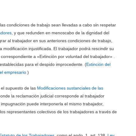
las condiciones de trabajo sean llevadas a cabo sin respetar
adores
, y que redunden en menoscabo de la dignidad del
grar al trabajador en sus anteriores condiciones de trabajo,
 modificación injustificada. El trabajador podrá rescindir su
 correspondiente a «Extinción por voluntad del trabajador» .
establecidas para el despido improcedente. (
Extinción del
del empresario
)
n el supuesto de las
Modificaciones sustanciales de las
donde la reclamación judicial corresponde al trabajador
la impugnación puede interponerla el mismo trabajador,
 los representantes colectivos de los trabajadores a través de
Estatuto de los Trabajadores
, como el apdo. 1, art. 138,
Ley