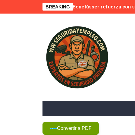
Benetússer refuerza con se
BREAKING
Publicada la lista de aptos
Sale a licitación la seguri
Grupo Secoex se perfila como
Adjudicado por 87,9 millone
🚨 Falta de vigilantes en E
Suspensión cautelar de la 
🛡️ Vecinos de VPP en Play
Novedad. Orden INT/25/2026
Convertir a PDF
La Moraleja, condenada a r