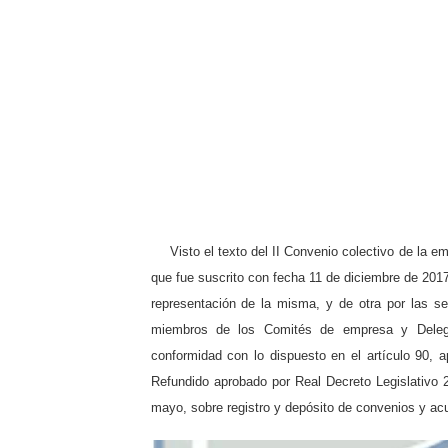
🔒 La seguridad privada se 
🚨 SICOR Seguridad El Cort
Resumen detallado del Acta
Prosegur, Ombuds y la Ley 
La justicia confirma la su
Visto el texto del II Convenio colectivo de la 
que fue suscrito con fecha 11 de diciembre de 2017
representación de la misma, y de otra por las 
miembros de los Comités de empresa y Delega
conformidad con lo dispuesto en el artículo 90, 
Refundido aprobado por Real Decreto Legislativo 
mayo, sobre registro y depósito de convenios y acu