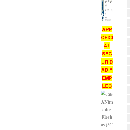
APP
OFICI
AL
SEG
URID
AD Y
EMP
LEO