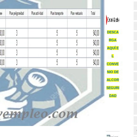
DESCA
RGA
AQUÍ E
L
CONVE
NIO DE
ALCOR
SEGURI
DAD