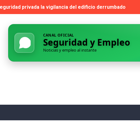
guridad privada la vigilancia del edificio derrumbado
 para la habilitación como Instructor de Tiro de Seguridad P
dad privada de las piscinas de verano de Cuenca
CANAL OFICIAL
Seguridad y Empleo
 adjudicataria de la vigilancia del edificio Borrull y el Ce
Noticias y empleo al instante
s el contrato de apoyo a la seguridad exterior en centros p
l Retiro: cuando la seguridad pública se queda bajo mínimos
adjudicación de varios lotes del contrato de seguridad en c
a de San Juan denuncian acoso y recurrirán a seguridad pri
 — Habilitación de Instructor de Tiro (Seguridad Privada)
eadmitir a su director de Seguridad tras un despido declara