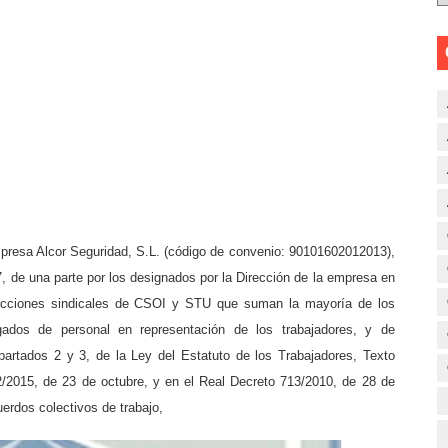
juega su futuro: vigilantes pendientes del nuevo convenio e
e Inglés, sancionada por ordenar desplazamientos a vigila
 nº 3 del Convenio Colectivo de Seguridad Privada (10 de 
9/2015: la subrogación de deudas que puede bloquear licita
spensión de empleo y sueldo de un vigilante de Renfe por a
empresa Alcor Seguridad, S.L. (código de convenio: 90101602012013),
, de una parte por los designados por la Dirección de la empresa en
secciones sindicales de CSOI y STU que suman la mayoría de los
dos de personal en representación de los trabajadores, y de
apartados 2 y 3, de la Ley del Estatuto de los Trabajadores, Texto
2/2015, de 23 de octubre, y en el Real Decreto 713/2010, de 28 de
erdos colectivos de trabajo,