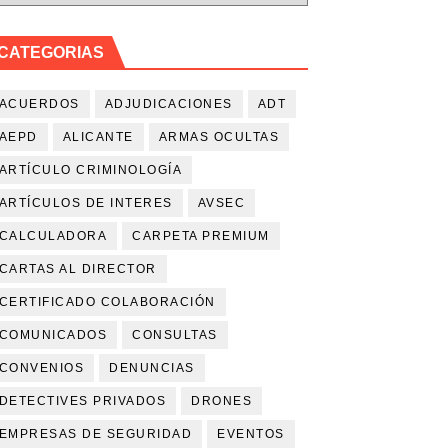
statal
CATEGORIAS
ntes de otra empresa en RENFE
ACUERDOS
ADJUDICACIONES
ADT
octubre de 2025)
AEPD
ALICANTE
ARMAS OCULTAS
ciones públicas
ARTÍCULO CRIMINOLOGÍA
ARTÍCULOS DE INTERES
AVSEC
bandonar sus funciones
CALCULADORA
CARPETA PREMIUM
CARTAS AL DIRECTOR
CERTIFICADO COLABORACIÓN
COMUNICADOS
CONSULTAS
CONVENIOS
DENUNCIAS
DETECTIVES PRIVADOS
DRONES
EMPRESAS DE SEGURIDAD
EVENTOS