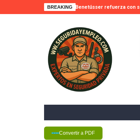
Benetússer refuerza con se
BREAKING
Publicada la lista de aptos
Sale a licitación la seguri
Grupo Secoex se perfila como
Adjudicado por 87,9 millone
🚨 Falta de vigilantes en E
Suspensión cautelar de la 
🛡️ Vecinos de VPP en Play
Novedad. Orden INT/25/2026
Convertir a PDF
La Moraleja, condenada a r