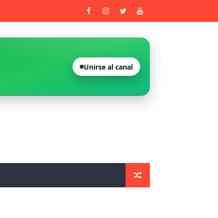
rivada 2026
Unirse al canal
ntro Urban de Castelló
enitenciarios
entros sanitarios de la Comunidad Valenciana
vada
do nulo