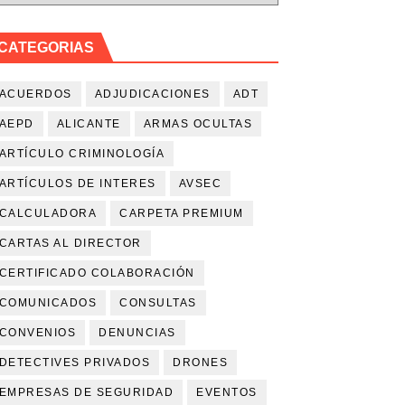
bandonar sus funciones
CATEGORIAS
ACUERDOS
ADJUDICACIONES
ADT
rivada 2026
AEPD
ALICANTE
ARMAS OCULTAS
ARTÍCULO CRIMINOLOGÍA
ARTÍCULOS DE INTERES
AVSEC
ntro Urban de Castelló
CALCULADORA
CARPETA PREMIUM
CARTAS AL DIRECTOR
CERTIFICADO COLABORACIÓN
COMUNICADOS
CONSULTAS
CONVENIOS
DENUNCIAS
DETECTIVES PRIVADOS
DRONES
EMPRESAS DE SEGURIDAD
EVENTOS