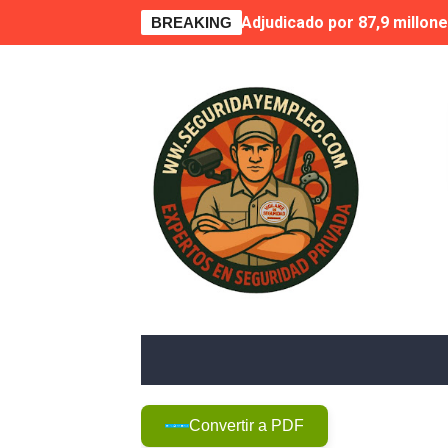
Adjudicado por 87,9 millone
BREAKING
🚨 Falta de vigilantes en E
Suspensión cautelar de la 
🛡️ Vecinos de VPP en Play
Novedad. Orden INT/25/2026
La Moraleja, condenada a r
FGV destinará más de 30 mi
🗞️ Opinión | La realidad t
🚨 Denunciado por intrusis
Convertir a PDF
UCSP. Informe nº2014/068. 