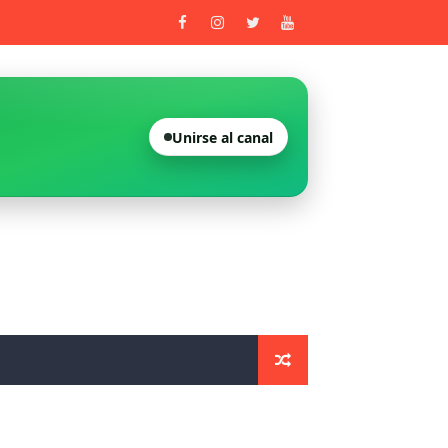
enitenciarios
entros sanitarios de la Comunidad Valenciana
Unirse al canal
vada
do nulo
os dos años
 Seguridad – Informes de la Unidad Central de Seguridad Pri