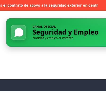
s el contrato de apoyo a la seguridad exterior en centros p
l Retiro: cuando la seguridad pública se queda bajo mínimos
adjudicación de varios lotes del contrato de seguridad en c
CANAL OFICIAL
Seguridad y Empleo
a de San Juan denuncian acoso y recurrirán a seguridad pri
Noticias y empleo al instante
 — Habilitación de Instructor de Tiro (Seguridad Privada)
eadmitir a su director de Seguridad tras un despido declara
llones de euros a los servicios de vigilancia en los próxim
ras una semana realizando entrevistas para inspector
mo en seguridad privada durante un rodaje en Palencia
Compatibilidad entre Inspector de Servicios y Vigilante de