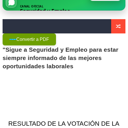
CANAL OFICIAL
🔒 La seguridad privada se juega su futuro: vigilantes 
Seguridad y Empleo
🚨 SICOR Seguridad El Corte Inglés, sancionada por or
Resumen detallado del Acta nº 3 del Convenio Colectiv
Convertir a PDF
Prosegur, Ombuds y la Ley 9/2015: la subrogación de d
"Sigue a Seguridad y Empleo para estar
siempre informado de las mejores
La justicia confirma la suspensión de empleo y sueldo 
oportunidades laborales
RESULTADO DE LA VOTACIÓN DE LA