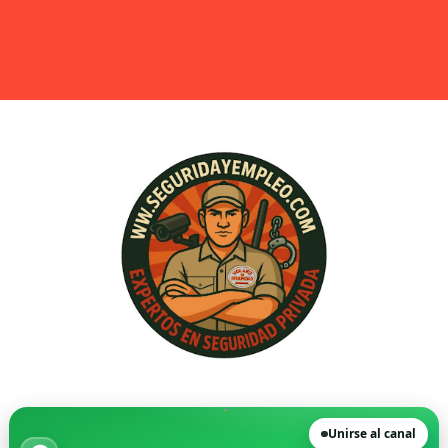
FGV destinará más de 30 millones de euros a los servic
🗞️ Opinión | La realidad tras una semana realizando en
🚨 Denunciado por intrusismo en seguridad privada dur
UCSP. Informe nº2014/068. Compatibilidad entre Inspect
Testimonios - Un vigilante logra que Inspección de Tra
El futuro de la seguridad - Por Fran Medina Cruz
Apertura del Sobre Técnico: La Licitación de Seguridad
Cambia el examen de armas (Licencia C) para los vigil
STS 4310/2025: no es posible la subcontratación de ser
Las patronales del sector de seguridad privada definen
Unirse al canal