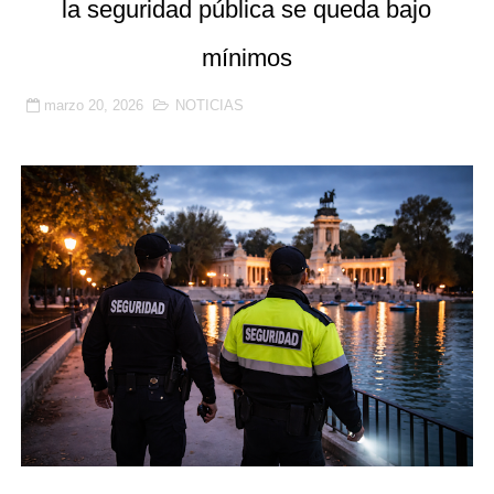
la seguridad pública se queda bajo
🚨 SICOR Seguridad El Corte Inglés, sancionada por or
mínimos
Resumen detallado del Acta nº 3 del Convenio Colectiv
marzo 20, 2026
NOTICIAS
Prosegur, Ombuds y la Ley 9/2015: la subrogación de d
La justicia confirma la suspensión de empleo y sueldo 
Benetússer refuerza con seguridad privada la vigilanci