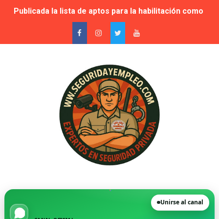
Publicada la lista de aptos para la habilitación como In
Sale a licitación la seguridad privada de las piscinas 
Grupo Secoex se perfila como adjudicataria de la vigilan
Adjudicado por 87,9 millones el contrato de apoyo a la 
🚨 Falta de vigilantes en El Retiro: cuando la seguridad
Suspensión cautelar de la adjudicación de varios lotes
🛡️ Vecinos de VPP en Playa de San Juan denuncian acos
Novedad. Orden INT/25/2026 — Habilitación de Instructo
La Moraleja, condenada a readmitir a su director de Se
Unirse al canal
FGV destinará más de 30 millones de euros a los servic