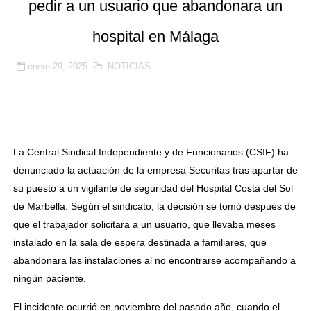
pedir a un usuario que abandonara un
🔒 La seguridad privada se juega su futuro: vigilantes 
hospital en Málaga
🚨 SICOR Seguridad El Corte Inglés, sancionada por or
enero 29, 2025
NOTICIAS
Resumen detallado del Acta nº 3 del Convenio Colectiv
Prosegur, Ombuds y la Ley 9/2015: la subrogación de d
La justicia confirma la suspensión de empleo y sueldo 
La Central Sindical Independiente y de Funcionarios (CSIF) ha
denunciado la actuación de la empresa Securitas tras apartar de
su puesto a un vigilante de seguridad del Hospital Costa del Sol
de Marbella. Según el sindicato, la decisión se tomó después de
que el trabajador solicitara a un usuario, que llevaba meses
instalado en la sala de espera destinada a familiares, que
abandonara las instalaciones al no encontrarse acompañando a
ningún paciente.
El incidente ocurrió en noviembre del pasado año, cuando el