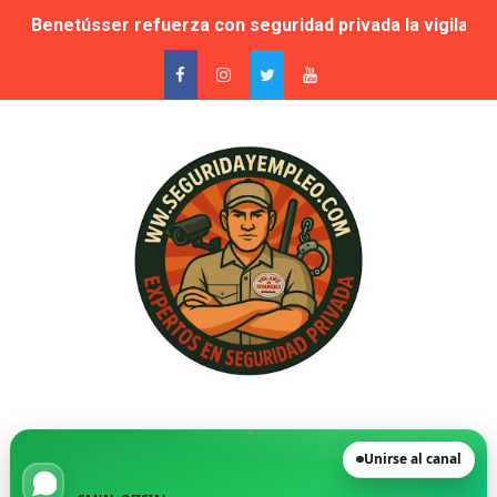
Benetússer refuerza con seguridad privada la vigilanci
Publicada la lista de aptos para la habilitación como In
Sale a licitación la seguridad privada de las piscinas 
Grupo Secoex se perfila como adjudicataria de la vigilan
Adjudicado por 87,9 millones el contrato de apoyo a la 
🚨 Falta de vigilantes en El Retiro: cuando la seguridad
Suspensión cautelar de la adjudicación de varios lotes
🛡️ Vecinos de VPP en Playa de San Juan denuncian acos
Novedad. Orden INT/25/2026 — Habilitación de Instructo
Unirse al canal
La Moraleja, condenada a readmitir a su director de Se