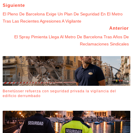
Siguiente
El Pleno De Barcelona Exige Un Plan De Seguridad En El Metro
Tras Las Recientes Agresiones A Vigilante
Anterior
El Spray Pimienta Llega Al Metro De Barcelona Tras Años De
Reclamaciones Sindicales
Benetússer refuerza con seguridad privada la vigilancia del
edificio derrumbado