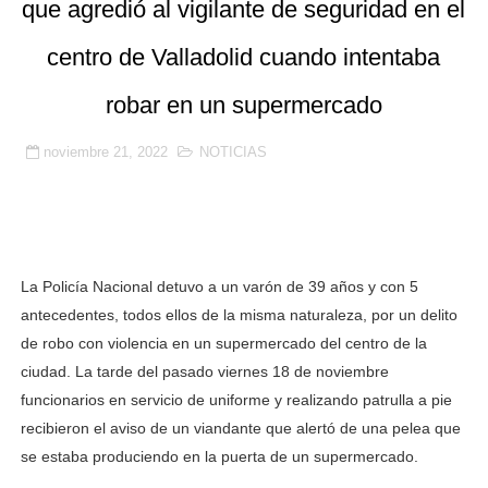
que agredió al vigilante de seguridad en el
🔒 La seguridad privada se juega su futuro: vigilantes 
centro de Valladolid cuando intentaba
🚨 SICOR Seguridad El Corte Inglés, sancionada por or
robar en un supermercado
Resumen detallado del Acta nº 3 del Convenio Colectiv
noviembre 21, 2022
NOTICIAS
Prosegur, Ombuds y la Ley 9/2015: la subrogación de d
La justicia confirma la suspensión de empleo y sueldo 
La Policía Nacional detuvo a un varón de 39 años y con 5
antecedentes, todos ellos de la misma naturaleza, por un delito
de robo con violencia en un supermercado del centro de la
ciudad. La tarde del pasado viernes 18 de noviembre
funcionarios en servicio de uniforme y realizando patrulla a pie
recibieron el aviso de un viandante que alertó de una pelea que
se estaba produciendo en la puerta de un supermercado.