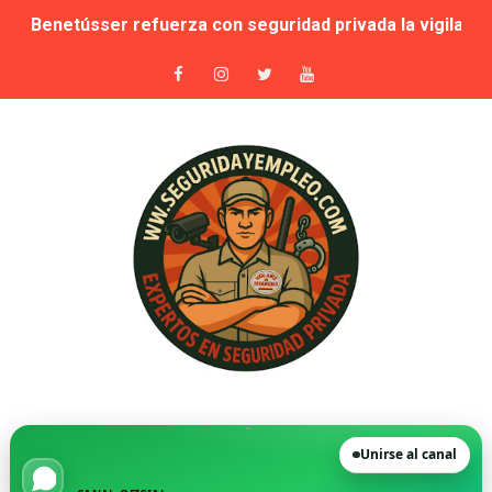
Benetússer refuerza con seguridad privada la vigilanci
Publicada la lista de aptos para la habilitación como In
Sale a licitación la seguridad privada de las piscinas 
Grupo Secoex se perfila como adjudicataria de la vigilan
Adjudicado por 87,9 millones el contrato de apoyo a la 
🚨 Falta de vigilantes en El Retiro: cuando la seguridad
Suspensión cautelar de la adjudicación de varios lotes
🛡️ Vecinos de VPP en Playa de San Juan denuncian acos
Novedad. Orden INT/25/2026 — Habilitación de Instructo
Unirse al canal
La Moraleja, condenada a readmitir a su director de Se