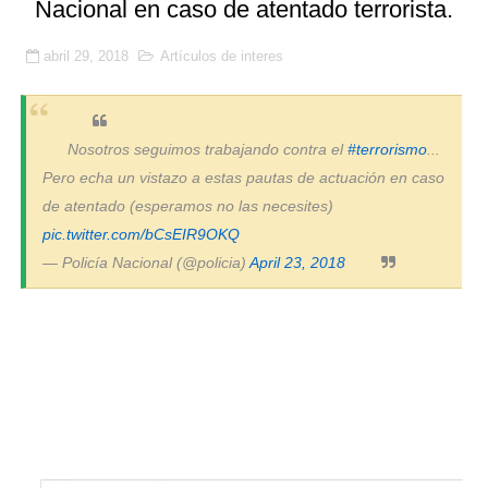
Nacional en caso de atentado terrorista.
🔒 La seguridad privada se juega su futuro: vigilantes 
abril 29, 2018
Artículos de interes
🚨 SICOR Seguridad El Corte Inglés, sancionada por or
Resumen detallado del Acta nº 3 del Convenio Colectiv
Nosotros seguimos trabajando contra el
#terrorismo
...
Prosegur, Ombuds y la Ley 9/2015: la subrogación de d
Pero echa un vistazo a estas pautas de actuación en caso
de atentado (esperamos no las necesites)
La justicia confirma la suspensión de empleo y sueldo 
pic.twitter.com/bCsEIR9OKQ
— Policía Nacional (@policia)
April 23, 2018