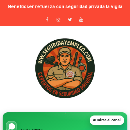
Benetússer refuerza con seguridad privada la vigilanci
Publicada la lista de aptos para la habilitación como In
Sale a licitación la seguridad privada de las piscinas 
Grupo Secoex se perfila como adjudicataria de la vigilan
Adjudicado por 87,9 millones el contrato de apoyo a la 
🚨 Falta de vigilantes en El Retiro: cuando la seguridad
Suspensión cautelar de la adjudicación de varios lotes
🛡️ Vecinos de VPP en Playa de San Juan denuncian acos
Novedad. Orden INT/25/2026 — Habilitación de Instructo
Unirse al canal
La Moraleja, condenada a readmitir a su director de Se