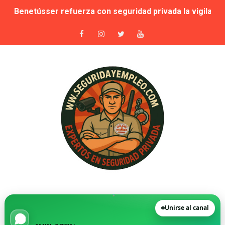
Benetússer refuerza con seguridad privada la vigilanci
Publicada la lista de aptos para la habilitación como In
Sale a licitación la seguridad privada de las piscinas 
Grupo Secoex se perfila como adjudicataria de la vigilan
Adjudicado por 87,9 millones el contrato de apoyo a la 
🚨 Falta de vigilantes en El Retiro: cuando la seguridad
Suspensión cautelar de la adjudicación de varios lotes
🛡️ Vecinos de VPP en Playa de San Juan denuncian acos
Novedad. Orden INT/25/2026 — Habilitación de Instructo
Unirse al canal
La Moraleja, condenada a readmitir a su director de Se