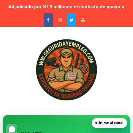
🚨 Falta de vigilantes en El Retiro: cuando la seguridad
Suspensión cautelar de la adjudicación de varios lotes
🛡️ Vecinos de VPP en Playa de San Juan denuncian acos
Novedad. Orden INT/25/2026 — Habilitación de Instructo
La Moraleja, condenada a readmitir a su director de Se
FGV destinará más de 30 millones de euros a los servic
🗞️ Opinión | La realidad tras una semana realizando en
🚨 Denunciado por intrusismo en seguridad privada dur
UCSP. Informe nº2014/068. Compatibilidad entre Inspect
Unirse al canal
Testimonios - Un vigilante logra que Inspección de Tra