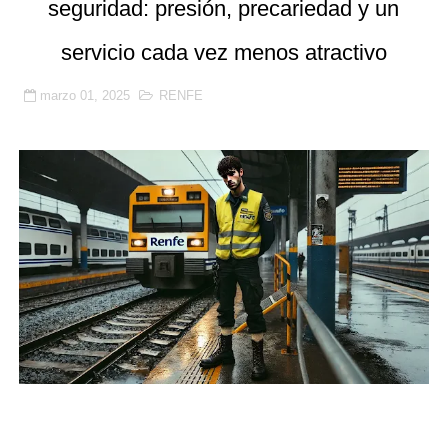
seguridad: presión, precariedad y un
🚨 SICOR Seguridad El Corte Inglés, sancionada por or
servicio cada vez menos atractivo
Resumen detallado del Acta nº 3 del Convenio Colectiv
marzo 01, 2025
RENFE
Prosegur, Ombuds y la Ley 9/2015: la subrogación de d
La justicia confirma la suspensión de empleo y sueldo 
Benetússer refuerza con seguridad privada la vigilanci