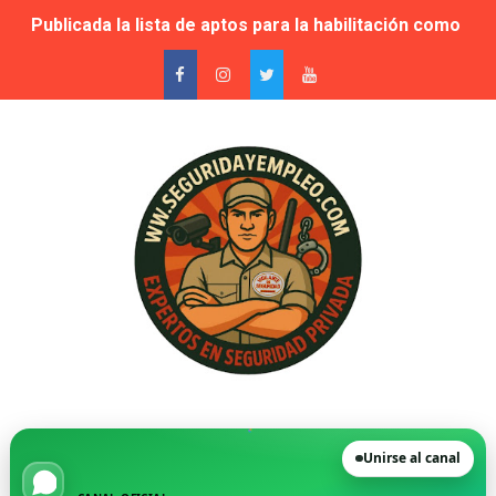
Publicada la lista de aptos para la habilitación como In
Sale a licitación la seguridad privada de las piscinas 
Grupo Secoex se perfila como adjudicataria de la vigilan
Adjudicado por 87,9 millones el contrato de apoyo a la 
🚨 Falta de vigilantes en El Retiro: cuando la seguridad
Suspensión cautelar de la adjudicación de varios lotes
🛡️ Vecinos de VPP en Playa de San Juan denuncian acos
Novedad. Orden INT/25/2026 — Habilitación de Instructo
La Moraleja, condenada a readmitir a su director de Se
Unirse al canal
FGV destinará más de 30 millones de euros a los servic