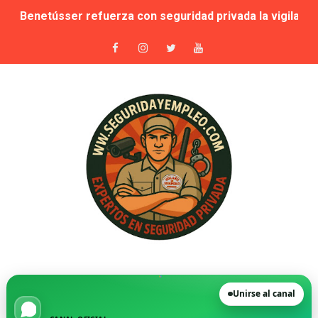
Publicada la lista de aptos para la habilitación como In
Sale a licitación la seguridad privada de las piscinas 
Grupo Secoex se perfila como adjudicataria de la vigilan
Adjudicado por 87,9 millones el contrato de apoyo a la 
🚨 Falta de vigilantes en El Retiro: cuando la seguridad
Suspensión cautelar de la adjudicación de varios lotes
🛡️ Vecinos de VPP en Playa de San Juan denuncian acos
Novedad. Orden INT/25/2026 — Habilitación de Instructo
La Moraleja, condenada a readmitir a su director de Se
Unirse al canal
FGV destinará más de 30 millones de euros a los servic