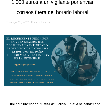
1.000 euros a un vigilante por enviar
🚨 SICOR Seguridad El Corte Inglés, sancionada por or
correos fuera del horario laboral
Resumen detallado del Acta nº 3 del Convenio Colectiv
mayo 11, 2024
sentencias
Prosegur, Ombuds y la Ley 9/2015: la subrogación de d
La justicia confirma la suspensión de empleo y sueldo 
Benetússer refuerza con seguridad privada la vigilanci
El Tribunal Superior de Xustiza de Galicia (TSXG) ha condenado