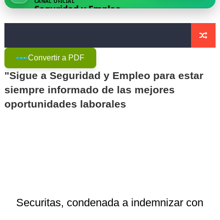
CANAL OFICIAL
Seguridad y Empleo
🗞️ Opinión | La realidad tras una semana realizando en
🚨 Denunciado por intrusismo en seguridad privada dur
UCSP. Informe nº2014/068. Compatibilidad entre Inspect
Convertir a PDF
"Sigue a Seguridad y Empleo para estar
Testimonios - Un vigilante logra que Inspección de Tra
siempre informado de las mejores
El futuro de la seguridad - Por Fran Medina Cruz
oportunidades laborales
Apertura del Sobre Técnico: La Licitación de Seguridad
Cambia el examen de armas (Licencia C) para los vigil
STS 4310/2025: no es posible la subcontratación de ser
Las patronales del sector de seguridad privada definen
Securitas, condenada a indemnizar con
🔒 La seguridad privada se juega su futuro: vigilantes 