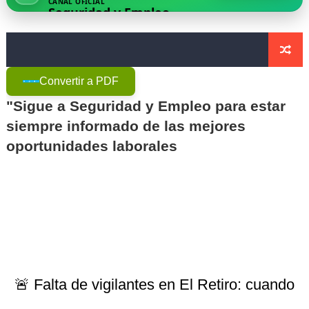
CANAL OFICIAL
FGV destinará más de 30 millones de euros a los servic
Seguridad y Empleo
🗞️ Opinión | La realidad tras una semana realizando en
🚨 Denunciado por intrusismo en seguridad privada dur
Convertir a PDF
UCSP. Informe nº2014/068. Compatibilidad entre Inspect
"Sigue a Seguridad y Empleo para estar
siempre informado de las mejores
Testimonios - Un vigilante logra que Inspección de Tra
oportunidades laborales
El futuro de la seguridad - Por Fran Medina Cruz
Apertura del Sobre Técnico: La Licitación de Seguridad
Cambia el examen de armas (Licencia C) para los vigil
STS 4310/2025: no es posible la subcontratación de ser
🚨 Falta de vigilantes en El Retiro: cuando
Las patronales del sector de seguridad privada definen