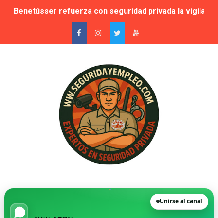
Benetússer refuerza con seguridad privada la vigilanci
Publicada la lista de aptos para la habilitación como In
Sale a licitación la seguridad privada de las piscinas 
Grupo Secoex se perfila como adjudicataria de la vigilan
Adjudicado por 87,9 millones el contrato de apoyo a la 
🚨 Falta de vigilantes en El Retiro: cuando la seguridad
Suspensión cautelar de la adjudicación de varios lotes
🛡️ Vecinos de VPP en Playa de San Juan denuncian acos
Novedad. Orden INT/25/2026 — Habilitación de Instructo
Unirse al canal
La Moraleja, condenada a readmitir a su director de Se