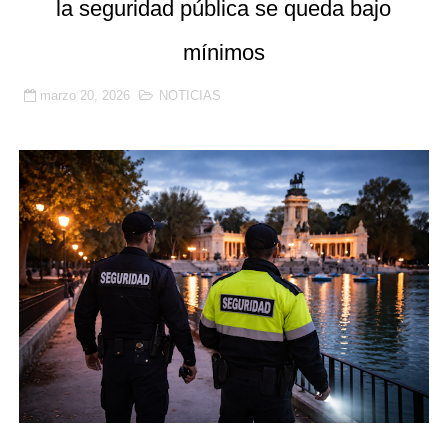
la seguridad pública se queda bajo
🔒 La seguridad privada se juega su futuro: vigilantes 
mínimos
🚨 SICOR Seguridad El Corte Inglés, sancionada por or
marzo 20, 2026
NOTICIAS
Resumen detallado del Acta nº 3 del Convenio Colectiv
Prosegur, Ombuds y la Ley 9/2015: la subrogación de d
La justicia confirma la suspensión de empleo y sueldo 
Benetússer refuerza con seguridad privada la vigilanci