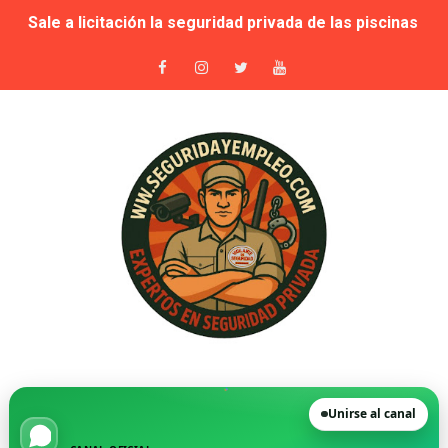
Grupo Secoex se perfila como adjudicataria de la vigilan
Adjudicado por 87,9 millones el contrato de apoyo a la 
🚨 Falta de vigilantes en El Retiro: cuando la seguridad
Suspensión cautelar de la adjudicación de varios lotes
🛡️ Vecinos de VPP en Playa de San Juan denuncian acos
Novedad. Orden INT/25/2026 — Habilitación de Instructo
La Moraleja, condenada a readmitir a su director de Se
FGV destinará más de 30 millones de euros a los servic
🗞️ Opinión | La realidad tras una semana realizando en
Unirse al canal
🚨 Denunciado por intrusismo en seguridad privada dur